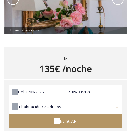
Chambre supérieure
del
135€ /noche
Del
al
1
habitación /
2
adultos
BUSCAR