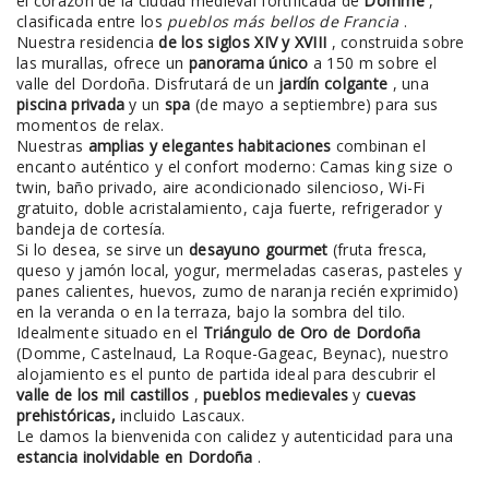
el corazón de la ciudad medieval fortificada de
Domme
,
clasificada entre los
pueblos más bellos de Francia
.
Nuestra residencia
de los siglos XIV y XVIII
, construida sobre
las murallas, ofrece un
panorama único
a 150 m sobre el
valle del Dordoña. Disfrutará de un
jardín colgante
, una
piscina privada
y un
spa
(de mayo a septiembre) para sus
momentos de relax.
Nuestras
amplias y elegantes habitaciones
combinan el
encanto auténtico y el confort moderno: Camas king size o
twin, baño privado, aire acondicionado silencioso, Wi-Fi
gratuito, doble acristalamiento, caja fuerte, refrigerador y
bandeja de cortesía.
Si lo desea, se sirve un
desayuno gourmet
(fruta fresca,
queso y jamón local, yogur, mermeladas caseras, pasteles y
panes calientes, huevos, zumo de naranja recién exprimido)
en la veranda o en la terraza, bajo la sombra del tilo.
Idealmente situado en el
Triángulo de Oro de Dordoña
(Domme, Castelnaud, La Roque-Gageac, Beynac), nuestro
alojamiento es el punto de partida ideal para descubrir el
valle de los mil castillos
,
pueblos medievales
y
cuevas
prehistóricas,
incluido Lascaux.
Le damos la bienvenida con calidez y autenticidad para una
estancia inolvidable en Dordoña
.