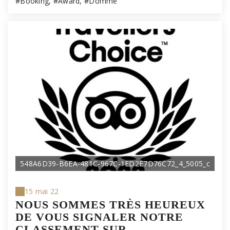
#Booking, #Award, #Domme
548A6D39-B6EA-481C-967C-1ED2E7D76C72_4_5005_c
15 mai 22
NOUS SOMMES TRÈS HEUREUX
DE VOUS SIGNALER NOTRE
CLASSEMENT SUR